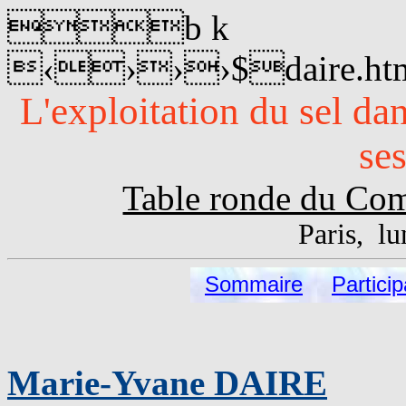
b k
‹›››$daire.h
L'exploitation du sel dan
se
Table ronde du Com
Paris, l
Sommaire
Partici
Marie-Yvane DAIRE